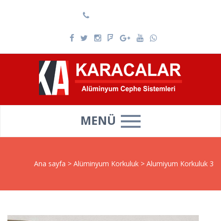
0537 025 69 39
MENÜ
Ana sayfa
>
Alüminyum Korkuluk
>
Alumiyum Korkuluk 3