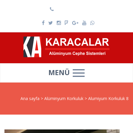
0537 025 69 39
MENÜ
Ana sayfa
>
Alüminyum Korkuluk
>
Alumiyum Korkuluk 8