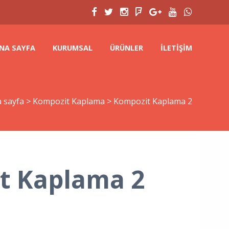
NA SAYFA
KURUMSAL
ÜRÜNLER
İLETIŞIM
 sayfa
>
Kompozit Kaplama
>
Kompozit Kaplama 2
t Kaplama 2