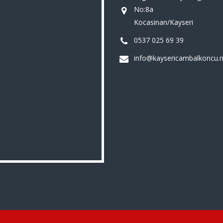
No:8a
Kocasinan/Kayseri
0537 025 69 39
info@kaysericambalkoncu.n