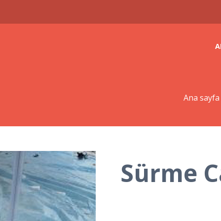
A
Ana sayfa
Sürme C