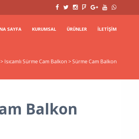
NA SAYFA
KURUMSAL
ÜRÜNLER
İLETIŞIM
>
Isıcamlı Sürme Cam Balkon
>
Sürme Cam Balkon
am Balkon