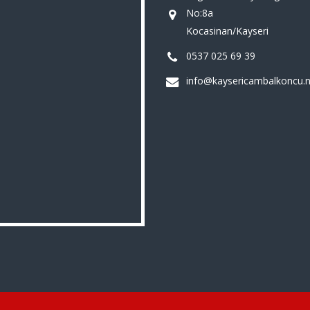
No:8a
Kocasinan/Kayseri
0537 025 69 39
info@kaysericambalkoncu.n