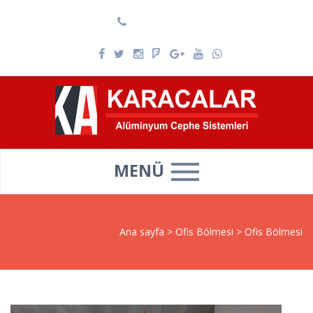
0537 025 69 39
MENÜ
Ana sayfa
>
Ofis Bölmesi
>
Ofis Bölmesi