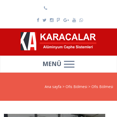
0537 025 69 39
MENÜ
Ana sayfa
>
Ofis Bölmesi
>
Ofis Bölmesi