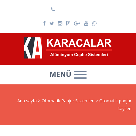
0537 025 69 39
MENÜ
Ana sayfa
>
Otomatik Panjur Sistemleri
>
Otomatik panjur
kayseri