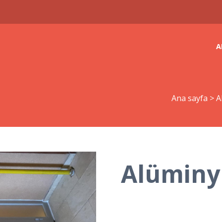
A
Ana sayfa
>
A
Alümin