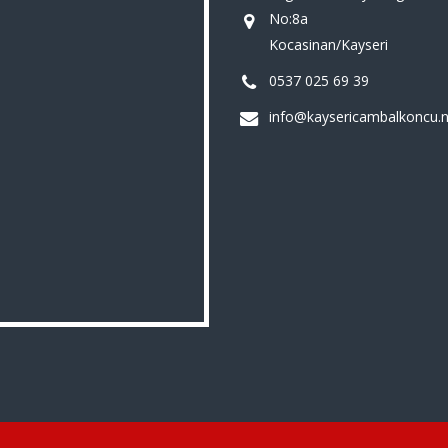
No:8a
Kocasinan/Kayseri
0537 025 69 39
info@kaysericambalkoncu.n