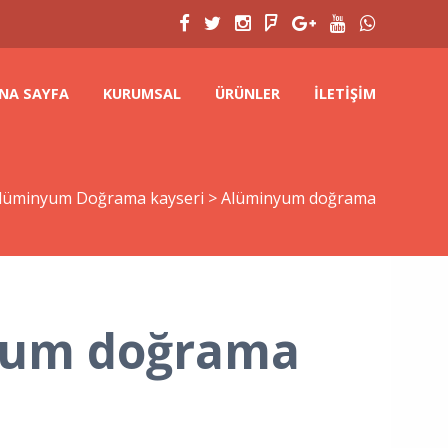
NA SAYFA
KURUMSAL
ÜRÜNLER
İLETIŞIM
lüminyum Doğrama kayseri
>
Alüminyum doğrama
yum doğrama