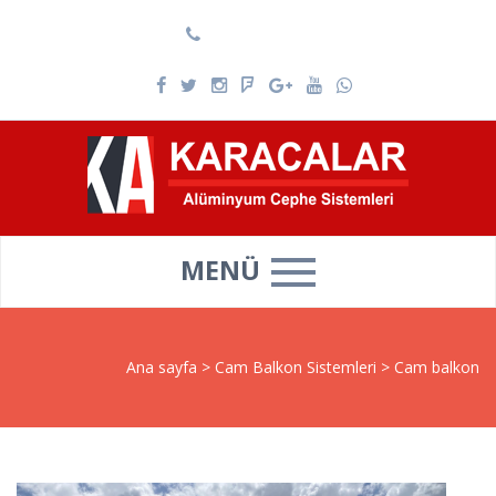
0537 025 69 39
MENÜ
Ana sayfa
>
Cam Balkon Sistemleri
>
Cam balkon