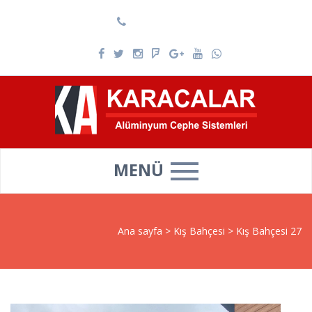
0537 025 69 39
MENÜ
Ana sayfa
>
Kış Bahçesi
>
Kış Bahçesi 27