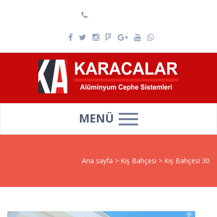
0537 025 69 39
MENÜ
Ana sayfa
>
Kış Bahçesi
>
Kış Bahçesi 30