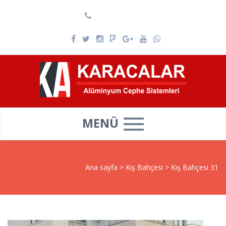
0537 025 69 39
MENÜ
Ana sayfa
>
Kış Bahçesi
>
Kış Bahçesi 31