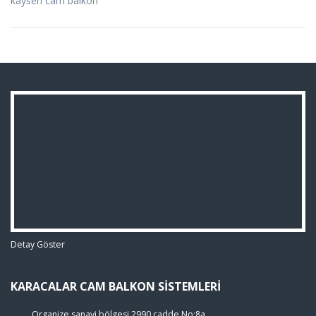
kayseri cam balkon
Detay Göster
KARACALAR CAM BALKON SISTEMLERI
Organize sanayi bölgesi 2990 cadde No:8a