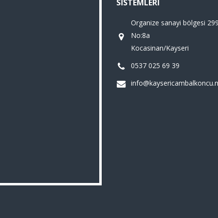
SISTEMLERI
Organize sanayi bölgesi 29
No:8a
Kocasinan/Kayseri
0537 025 69 39
info@kaysericambalkoncu.n