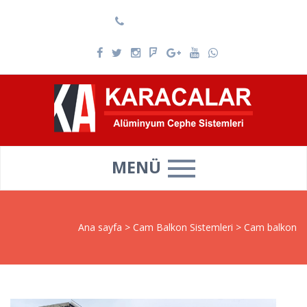
0537 025 69 39
MENÜ
Ana sayfa
>
Cam Balkon Sistemleri
>
Cam balkon